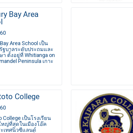
ry Bay Area
l
560
Bay Area School เป็น
นรัฐบาลระดับประถมและ
า ตั้งอยู่ที่ Whitianga on
mandel Peninsula เกาะ
นิวซีแลนด์ ทิวทัศน
กล้ทะเล โรงเรียนส่ง
นักเรียนเข้าร่วมกิจกรรม
ช่น พายเรือคายัค และ
ต้น้ำ เช่น การดำน้ำ
toto College
560
o College เป็นโรงเรียน
ใหญ่ที่สุดในเมืองโอ๊ค
ะเทศนิวซีแลนด์