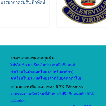
 บรรยากาศร่มรื่น ทิวทัศน์
หมาะกับการเรียน มี
ดใหญ่ โรงยิมสามแห่ง
ให้นักเรียนเข้าร่วม
ฬา เป็นโรงเรียนที่มี
มีชื่อเสียง เน้นเรื่องการ
หลัก ที่โรงเรียนมีอาจารย์
ด็กต่างชาติโดยเฉพาะ
้ชิด โฮสแฟมมิลี่ดูแล
ี บ้านอยุ่ไม่ไกลจาก
น เดินทางสะดวกโดยรถ
าง
ราคาและแพคเกจสุดคุ้ม
โปรโมชั่น ค่าเรียนในประเทศนิวซีแลนด์
ค่าเรียนในประเทศไทย (สำหรับองค์กร)
ค่าเรียนในประเทศไทย (สำหรับบุคคลทั่วไป)
ภาพผลงานที่ผ่านมาของ RBN Education
รวบรวมภาพนักเรียนที่เดินทางไปนิวซีแลนด์กับ RBN
Education