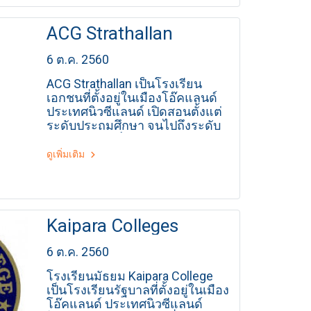
ACG Strathallan
6 ต.ค. 2560
ACG Strathallan เป็นโรงเรียน
เอกชนที่ตั้งอยู่ในเมืองโอ๊คแลนด์
ประเทศนิวซีแลนด์ เปิดสอนตั้งแต่
ระดับประถมศึกษา จนไปถึงระดับ
มัธยมศึกษา เป็นการสอนแบบ
ระบบแคมบริด ซึ่งเป็นหลักสูตร
ดูเพิ่มเติม
นานาชาติ ที่เป็นที่รู้จักและยอมรับ
จากมหาวิทยาลัยทั่วโลก ปีที่ผ่าน
มานักเรียนจากโรงเรียนนี้ สอบ
ผ่านระบบการศึกษานานาชาติแบบ
แคมบริด 100% ค่ะ โรงเรียนขนาด
Kaipara Colleges
ใหญ่ บรรยากาศร่มรื่น ทิวทัศน์
สวยงาม เป็นโรงเรียนที่ทันสมัย
6 ต.ค. 2560
มาก มีสิ่งอำนวยความสะดวกครบ
โรงเรียนมัธยม Kaipara College
ครัน มีโรงยิมขนาดใหญ่ โรง
เป็นโรงเรียนรัฐบาลที่ตั้งอยู่ในเมือง
ภาพยนตร์ สนามกีฬาที่มีมาตรฐาน
โอ๊คแลนด์ ประเทศนิวซีแลนด์
ระดับนานาชาติ ห้องแลปที่ทันสมัย