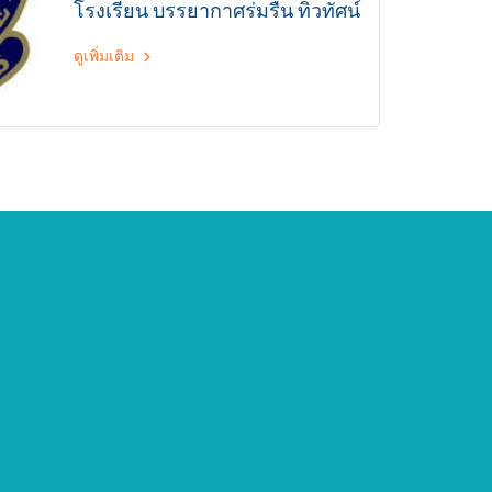
โรงเรียน บรรยากาศร่มรื่น ทิวทัศน์
เน้นทั้งด้านการเรียนและการกีฬา
สวยงาม เหมาะกับการเรียน มี
สนามขนาดใหญ่ สระว่ายน้ำ โรง
ดูเพิ่มเติม
ยิมสองแห่ง เน้นการเรียน และ
สนับสนุนให้นักเรียนเข้าร่วม
กิจกรรมกีฬา การแสดง และเล่น
ดนตรี ที่โรงเรียนมีอาจารย์ที่ดูแล
เด็กต่างชาติโดยเฉพาะอย่างใกล้
ชิด โฮสแฟมมิลี่ดูแลนักเรียนดี บ้า
นอยุ่ไม่ไกลจากโรงเรียน เดินทาง
สะดวกโดยรถโรงเรียน