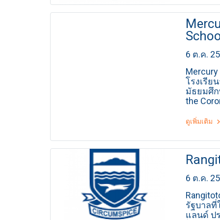
Mercu
Schoo
6 ต.ค. 2
Mercury 
โรงเรีย
มัธยมศึกษ
the Coro
เหนือของ
สวยงาม ใ
ดูเพิ่มเติม
เสริมให้
ทางน้ำ เ
กิจกรรมใ
Rangi
6 ต.ค. 2
Rangitot
รัฐบาลที่
แลนด์ ปร